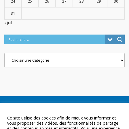
24
25
26
27
28
29
30
31
« Juil
Categories
Ce site utilise des cookies afin de mieux vous informer et
vous proposer des vidéos, des fonctionnalités de partage
et des contenus animés et interactifs. Pour une expérience