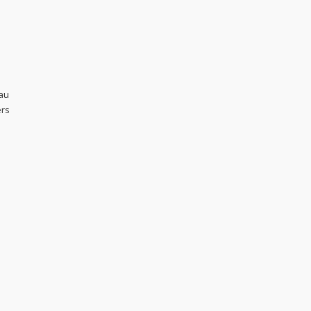
 au
ers