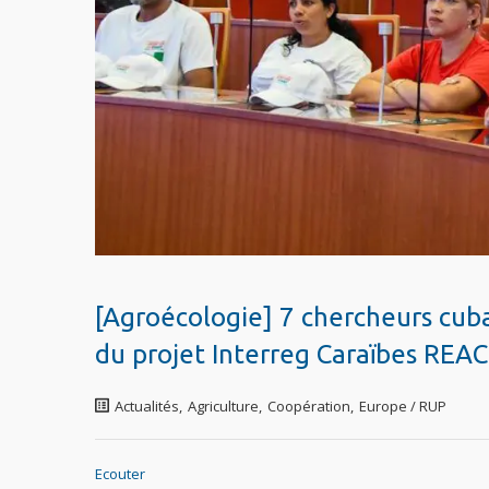
[Agroécologie] 7 chercheurs cubai
du projet Interreg Caraïbes REAC
Actualités
,
Agriculture
,
Coopération
,
Europe / RUP
Ecouter