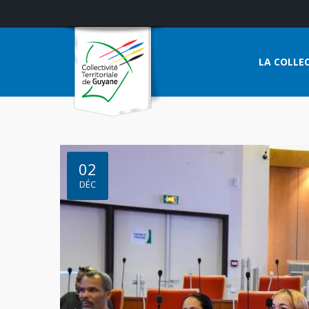
LA COLLEC
02
DÉC