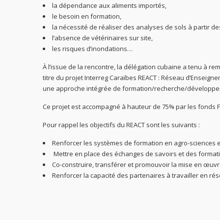
la dépendance aux aliments importés,
le besoin en formation,
la nécessité de réaliser des analyses de sols à partir de
l’absence de vétérinaires sur site,
les risques d’inondations…
À l’issue de la rencontre, la délégation cubaine a tenu à r
titre du projet Interreg Caraïbes REACT : Réseau d’Enseigne
une approche intégrée de formation/recherche/développe
Ce projet est accompagné à hauteur de 75% par les fonds F
Pour rappel les objectifs du REACT sont les suivants :
Renforcer les systèmes de formation en agro-sciences e
Mettre en place des échanges de savoirs et des formati
Co-construire, transférer et promouvoir la mise en œuv
Renforcer la capacité des partenaires à travailler en ré