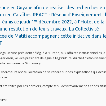
nue en Guyane afin de réaliser des recherches en
nterreg Caraïbes REACT : Réseau d’Enseignement 
er
réunis ce jeudi 1
décembre 2022, à l’Hôtel de la
une restitution de leurs travaux. La Collectivité
ycée de Matiti accompagnent cette initiative dans l
T
a, 3e vice-président délégué à l’Europe, aux affaires institutionnelles, à
Roger Aron, 7e vice-président délégué à l’agriculture, du chef d’établisseme
s de la commune de Sinnamary.
s chercheurs ont eu l’occasion de se rendre sur des exploitations qui accue
stage.
t été faites par ces derniers, compte-tenu des travaux menés et des situ
urs :