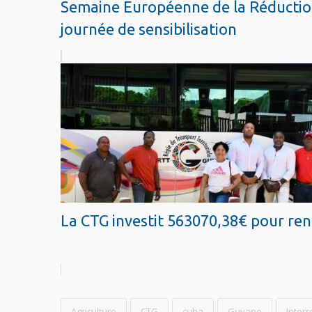
Semaine Européenne de la Réduction
journée de sensibilisation
La CTG investit 563070,38€ pour renf
Agriculture
CTG
cuba
Guyane
Interr