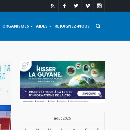
T ORGANISMES
AIDES
REJOIGNEZ-NOUS
août 2026
L
M
M
J
V
S
D