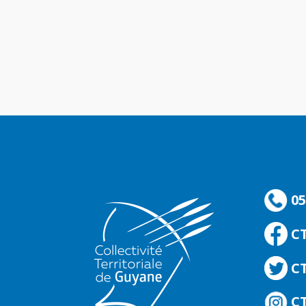
05
C
CT
CT