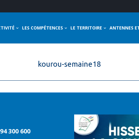
TIVITÉ
LES COMPÉTENCES
LE TERRITOIRE
ANTENNES E
kourou-semaine18
94 300 600