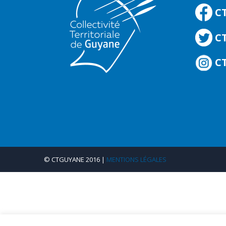
C
CT
CT
© CTGUYANE 2016 |
MENTIONS LÉGALES