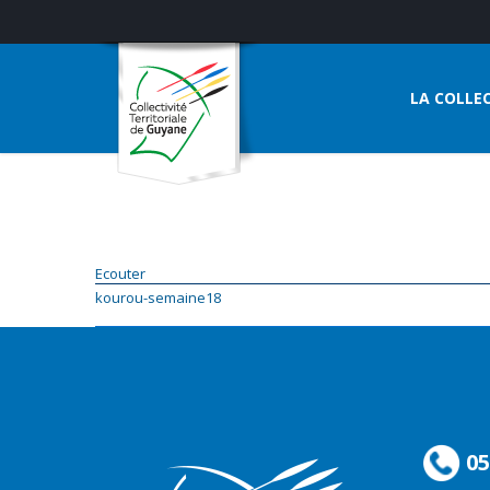
LA COLLEC
Ecouter
kourou-semaine18
05