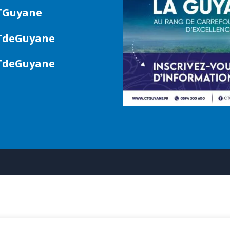
TGuyane
deGuyane
deGuyane