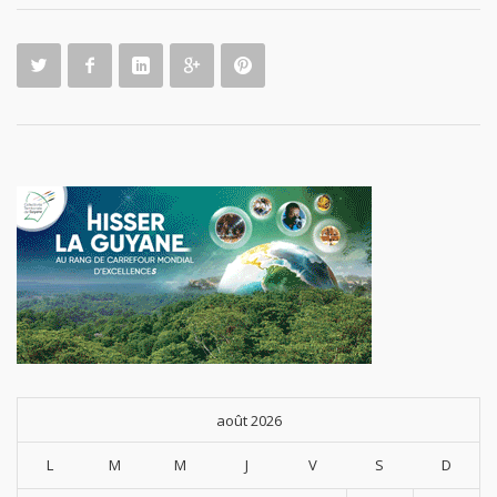
l’Hexago
ne
août 2026
L
M
M
J
V
S
D