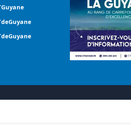
TGuyane
deGuyane
deGuyane