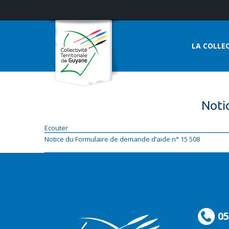
LA COLLEC
Noti
Ecouter
Notice du Formulaire de demande d’aide n° 15 508
05