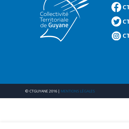
C
CT
CT
© CTGUYANE 2016 |
MENTIONS LÉGALES