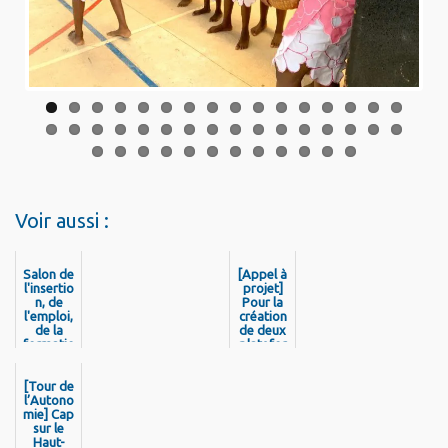
Voir aussi :
Salon de
[Appel à
l'insertio
projet]
n, de
Pour la
l'emploi,
création
de la
de deux
formatio
platefor
n du
mes
Haut-
d'accom
[Tour de
Maroni
pagnem
l’Autono
ent des
mie] Cap
personn
sur le
es âgées
Haut-
compren
Maroni -
ant des