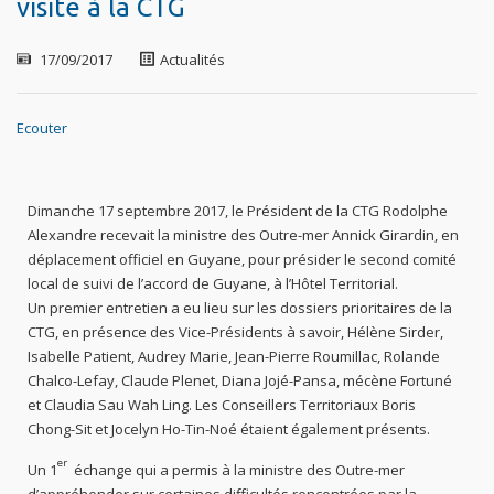
visite à la CTG
17/09/2017
Actualités
Ecouter
Dimanche 17 septembre 2017, le Président de la CTG Rodolphe
Alexandre recevait la ministre des Outre-mer Annick Girardin, en
déplacement officiel en Guyane, pour présider le second comité
local de suivi de l’accord de Guyane, à l’Hôtel Territorial.
Un premier entretien a eu lieu sur les dossiers prioritaires de la
CTG, en présence des Vice-Présidents à savoir, Hélène Sirder,
Isabelle Patient, Audrey Marie, Jean-Pierre Roumillac, Rolande
Chalco-Lefay, Claude Plenet, Diana Jojé-Pansa, mécène Fortuné
et Claudia Sau Wah Ling. Les Conseillers Territoriaux Boris
Chong-Sit et Jocelyn Ho-Tin-Noé étaient également présents.
er
Un 1
échange qui a permis à la ministre des Outre-mer
d’appréhender sur certaines difficultés rencontrées par la