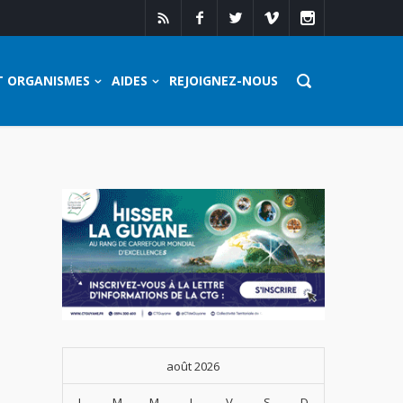
T ORGANISMES
AIDES
REJOIGNEZ-NOUS
août 2026
L
M
M
J
V
S
D