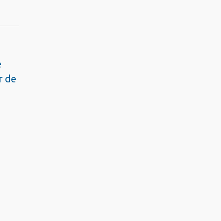
e
r de