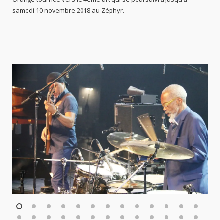
samedi 10 novembre 2018 au Zéphyr.
1
2
3
4
5
6
7
8
9
10
11
12
13