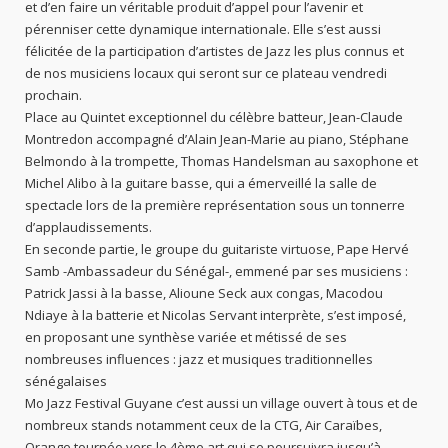
et d’en faire un véritable produit d’appel pour l’avenir et
pérenniser cette dynamique internationale. Elle s’est aussi
félicitée de la participation d’artistes de Jazz les plus connus et
de nos musiciens locaux qui seront sur ce plateau vendredi
prochain.
Place au Quintet exceptionnel du célèbre batteur, Jean-Claude
Montredon accompagné d’Alain Jean-Marie au piano, Stéphane
Belmondo à la trompette, Thomas Handelsman au saxophone et
Michel Alibo à la guitare basse, qui a émerveillé la salle de
spectacle lors de la première représentation sous un tonnerre
d’applaudissements.
En seconde partie, le groupe du guitariste virtuose, Pape Hervé
Samb -Ambassadeur du Sénégal-, emmené par ses musiciens :
Patrick Jassi à la basse, Alioune Seck aux congas, Macodou
Ndiaye à la batterie et Nicolas Servant interprète, s’est imposé,
en proposant une synthèse variée et métissé de ses
nombreuses influences : jazz et musiques traditionnelles
sénégalaises
Mo Jazz Festival Guyane c’est aussi un village ouvert à tous et de
nombreux stands notamment ceux de la CTG, Air Caraïbes,
Orange tournée vers le 4ème art qui se poursuivra jusqu’à