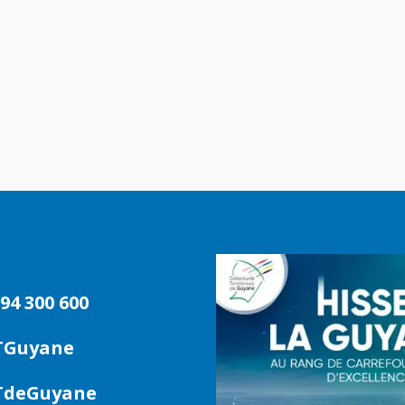
94 300 600
TGuyane
deGuyane