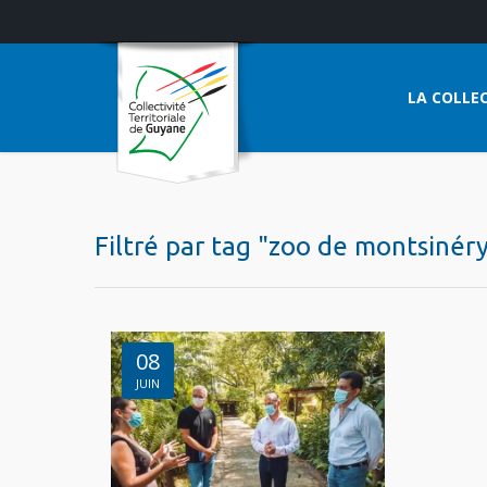
LA COLLEC
Filtré par tag "zoo de montsinér
08
JUIN