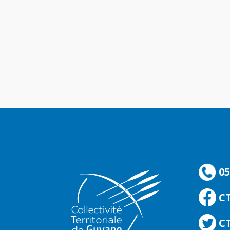
05
C
CT