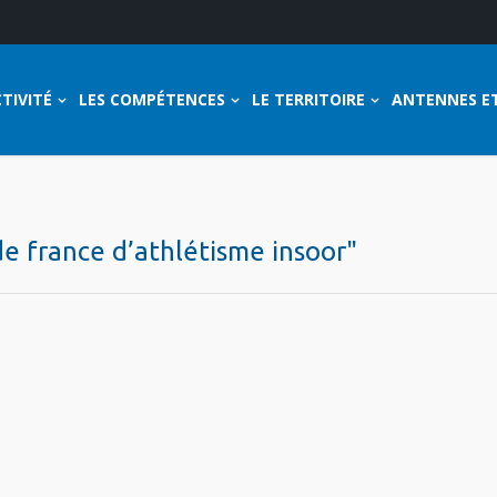
TIVITÉ
LES COMPÉTENCES
LE TERRITOIRE
ANTENNES E
de france d’athlétisme insoor"