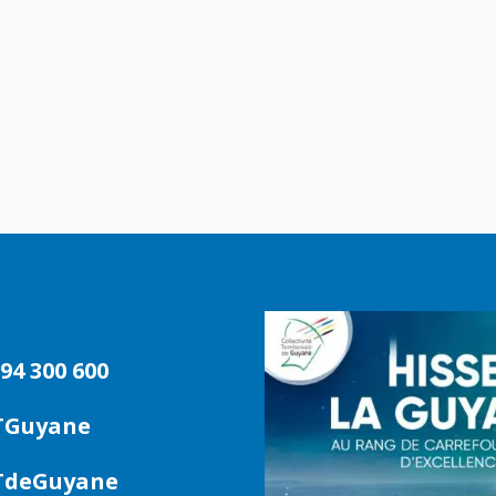
94 300 600
TGuyane
deGuyane