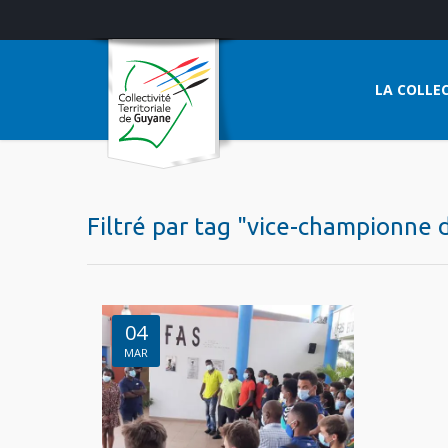
LA COLLEC
Filtré par tag "vice-championne 
04
MAR