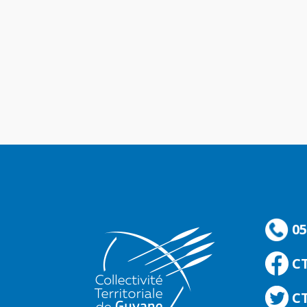
05
C
CT