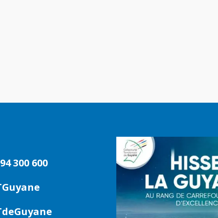
94 300 600
TGuyane
deGuyane