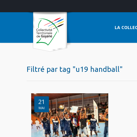
LA COLLEC
Filtré par tag "u19 handball"
21
MAI