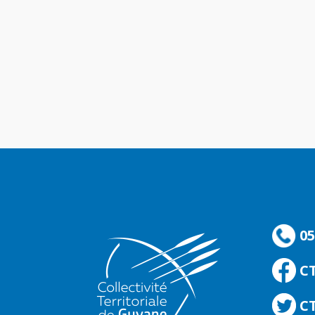
05
C
CT