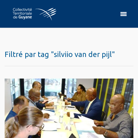
Filtré par tag "silviio van der pijl"