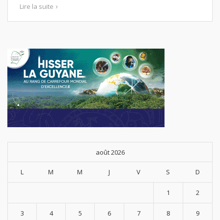
Lire la suite
août 2026
L
M
M
J
V
S
D
1
2
3
4
5
6
7
8
9