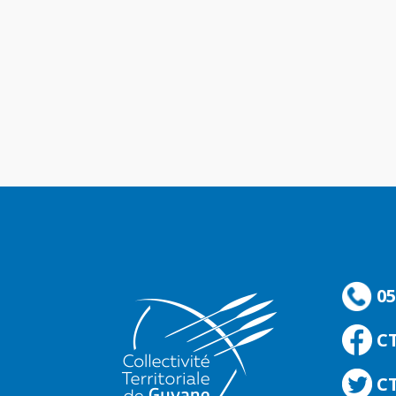
05
C
CT