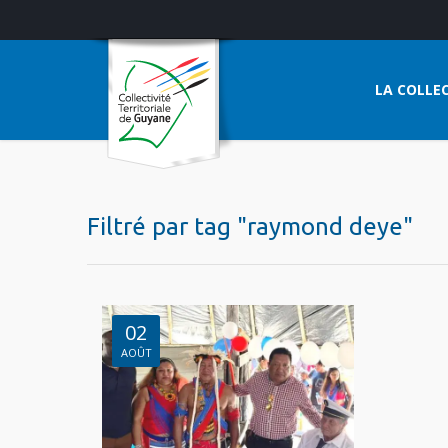
LA COLLEC
Filtré par tag "raymond deye"
02
AOÛT