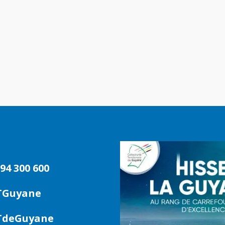
94 300 600
TGuyane
deGuyane