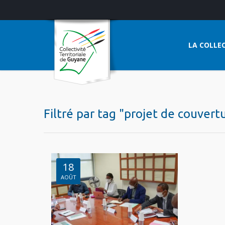
LA COLLEC
Filtré par tag "projet de couver
18
AOÛT