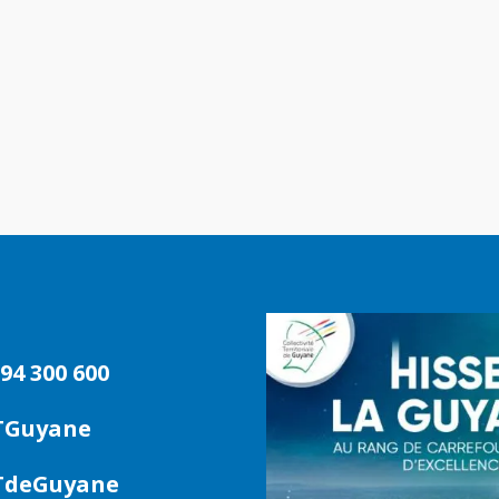
94 300 600
TGuyane
deGuyane