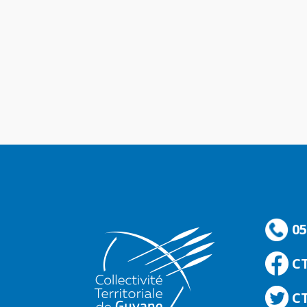
05
C
CT