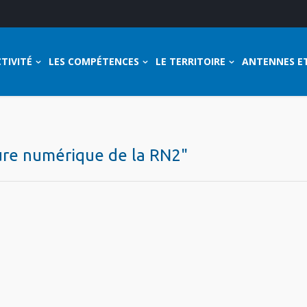
TIVITÉ
LES COMPÉTENCES
LE TERRITOIRE
ANTENNES E
ture numérique de la RN2"