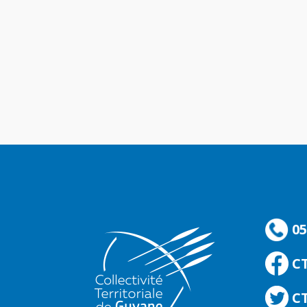
05
C
CT