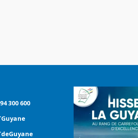
94 300 600
TGuyane
deGuyane