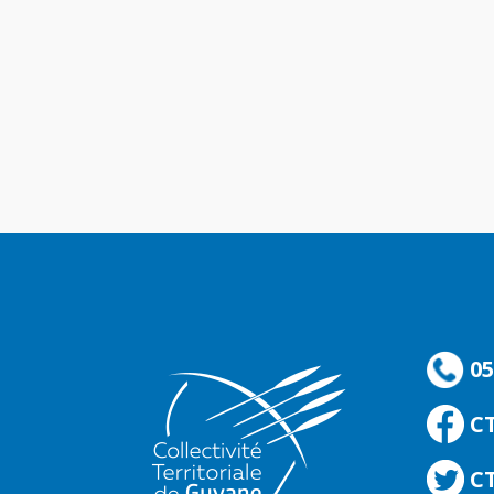
05
C
CT