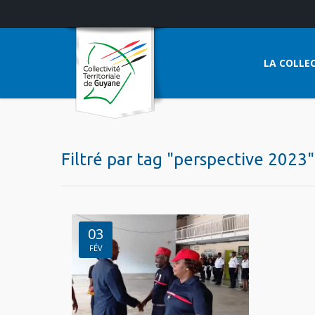
LA COLLEC
Filtré par tag "perspective 2023"
03
FÉV