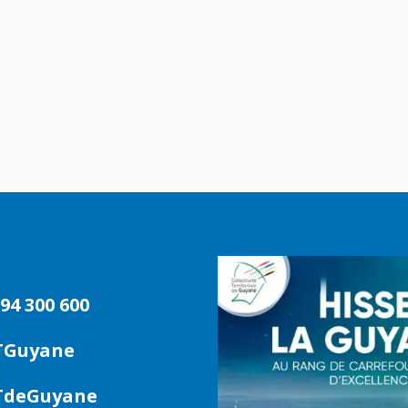
94 300 600
TGuyane
deGuyane