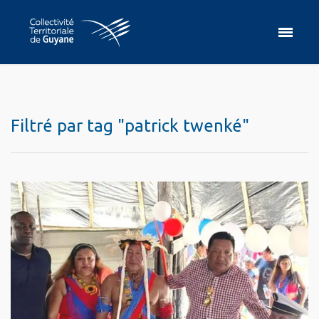
Filtré par tag "patrick twenké"