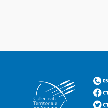
05
C
CT