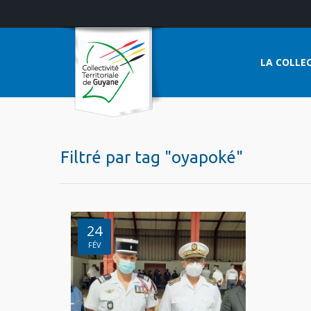
LA COLLEC
Filtré par tag "oyapoké"
24
FÉV