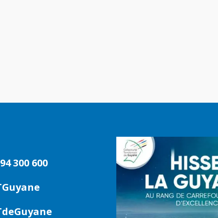
94 300 600
TGuyane
deGuyane