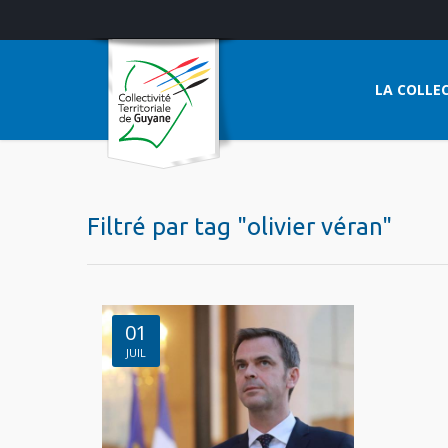
LA COLLEC
Filtré par tag "olivier véran"
01
JUIL