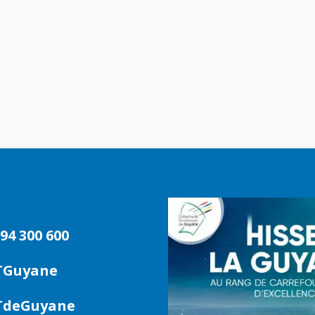
94 300 600
TGuyane
deGuyane