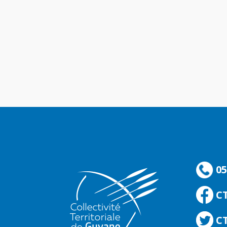
05
C
CT