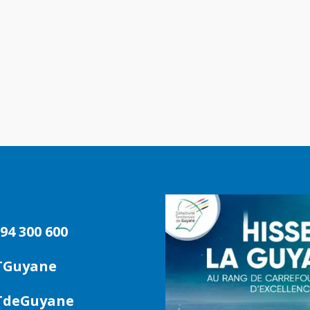
94 300 600
TGuyane
deGuyane