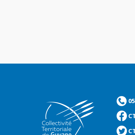
05
C
CT