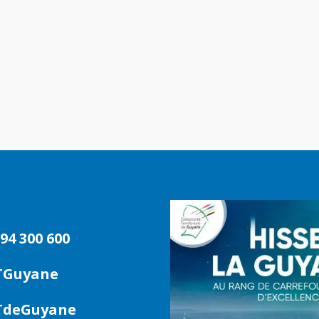
94 300 600
TGuyane
deGuyane