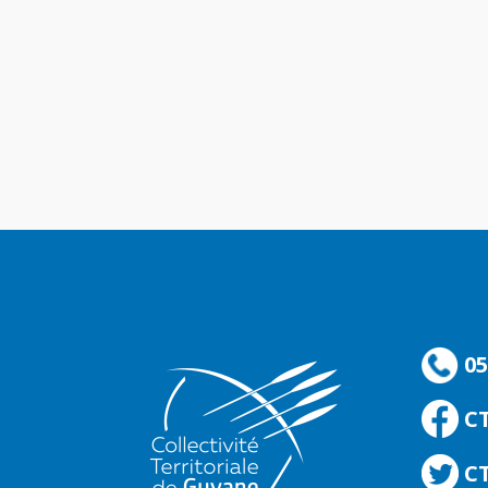
05
C
CT