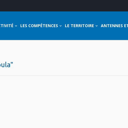
TIVITÉ
LES COMPÉTENCES
LE TERRITOIRE
ANTENNES E
oula"