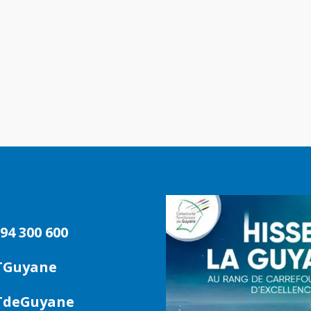
94 300 600
TGuyane
deGuyane