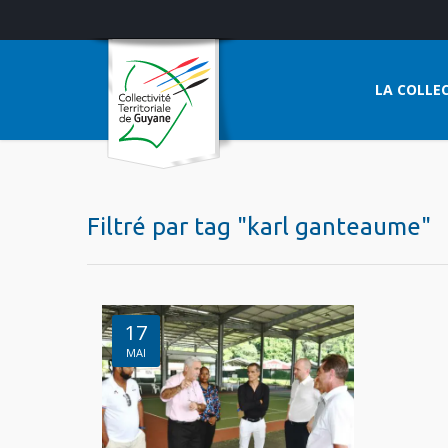
LA COLLEC
Filtré par tag "karl ganteaume"
17
MAI