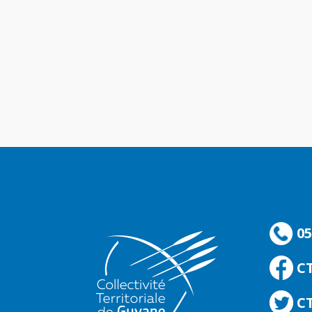
05
C
CT