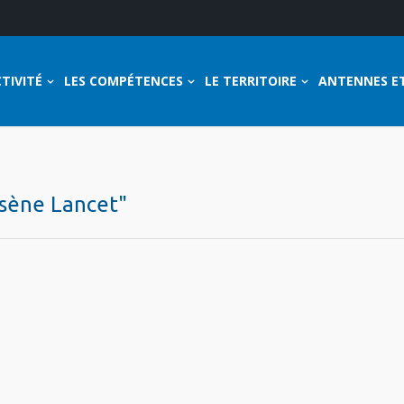
TIVITÉ
LES COMPÉTENCES
LE TERRITOIRE
ANTENNES E
rsène Lancet"