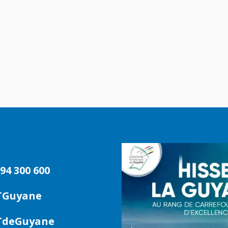
94 300 600
TGuyane
deGuyane