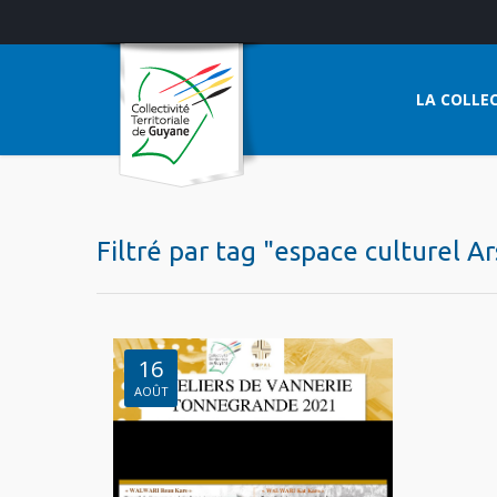
LA COLLEC
Filtré par tag "espace culturel A
16
AOÛT