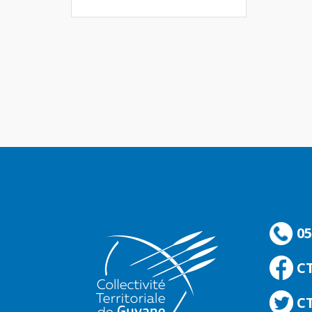
05
C
CT