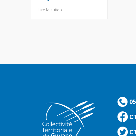
Lire la suite
05
C
CT