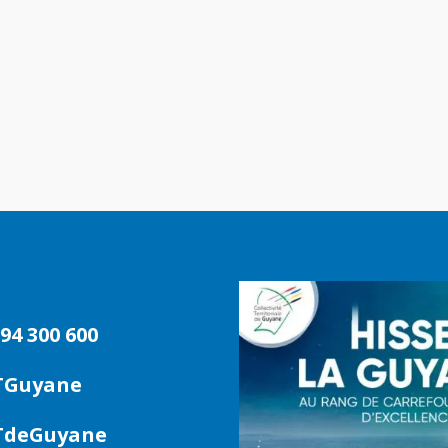
94 300 600
TGuyane
deGuyane