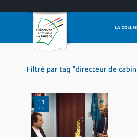
LA COLLEC
Filtré par tag "directeur de cabi
11
FÉV