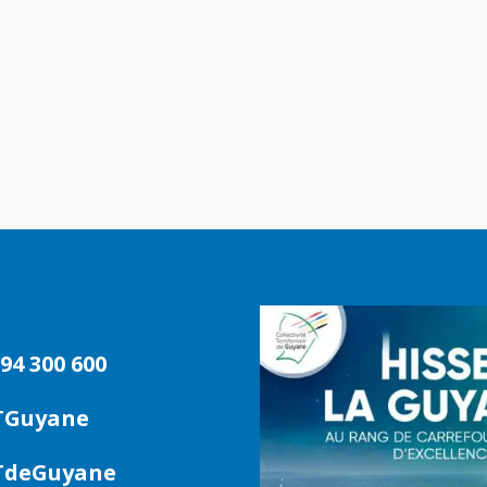
94 300 600
TGuyane
deGuyane