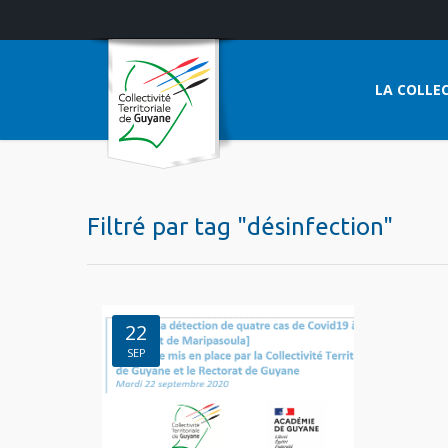
LA COLLEC
Filtré par tag "désinfection"
22
SEP