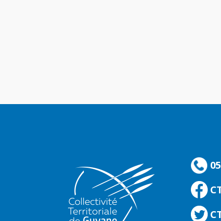
05
C
CT