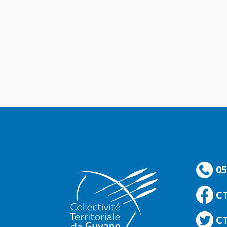
05
C
CT