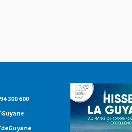
94 300 600
TGuyane
deGuyane