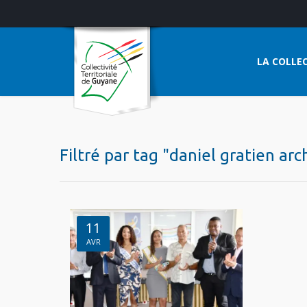
LA COLLEC
Filtré par tag "daniel gratien arc
11
AVR