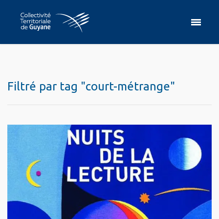
Filtré par tag "court-métrange"