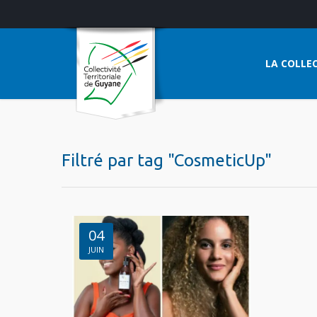
LA COLLEC
Filtré par tag "CosmeticUp"
04
JUIN