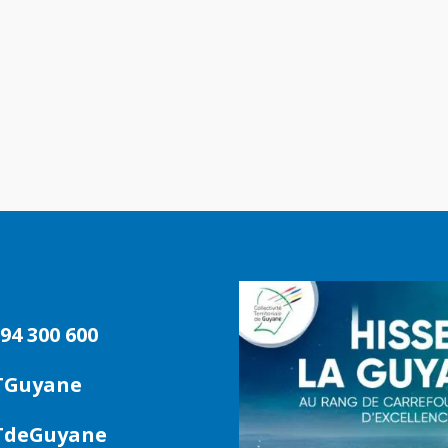
94 300 600
TGuyane
deGuyane