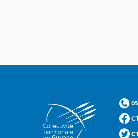
05
C
CT