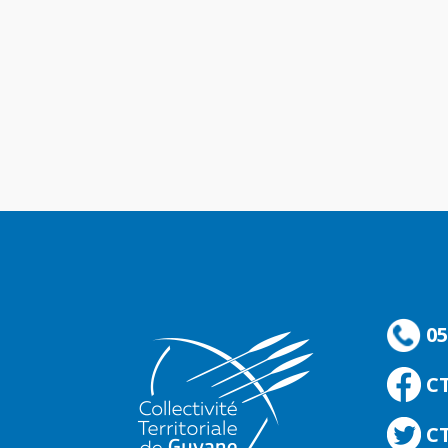
05
C
CT