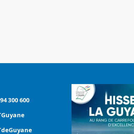
94 300 600
TGuyane
deGuyane