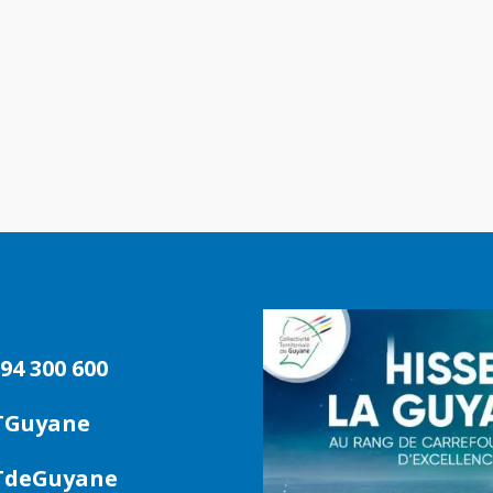
94 300 600
TGuyane
deGuyane