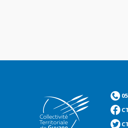
05
C
CT