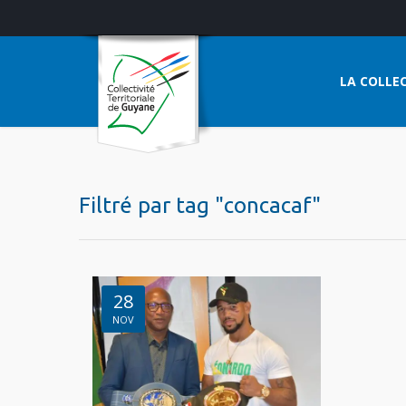
LA COLLEC
Filtré par tag "concacaf"
28
NOV