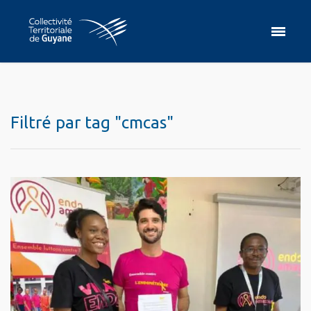
Filtré par tag "cmcas"