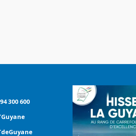
94 300 600
TGuyane
deGuyane