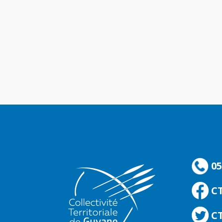
05
C
CT