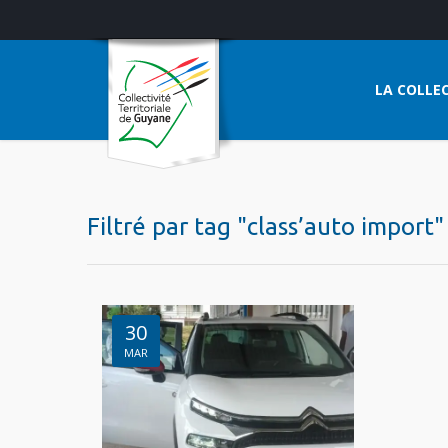
LA COLLEC
Filtré par tag "class’auto import"
30
MAR