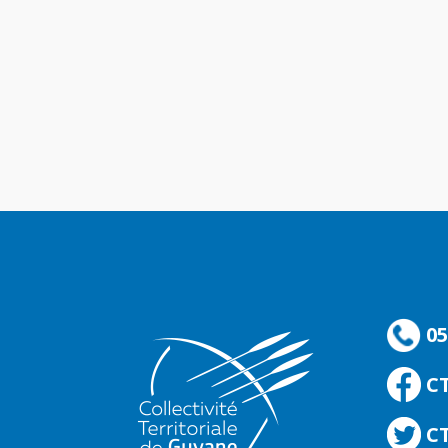
05
C
CT