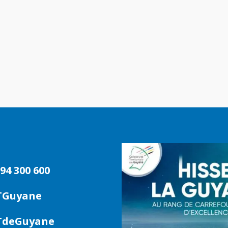
94 300 600
TGuyane
deGuyane