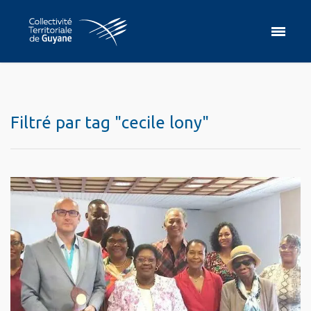
Filtré par tag "cecile lony"