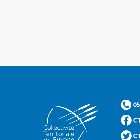
05
C
CT