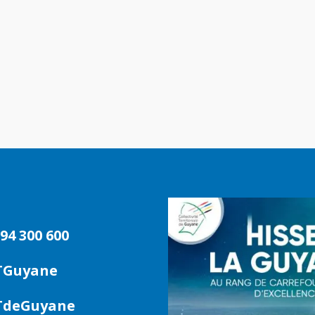
94 300 600
TGuyane
deGuyane