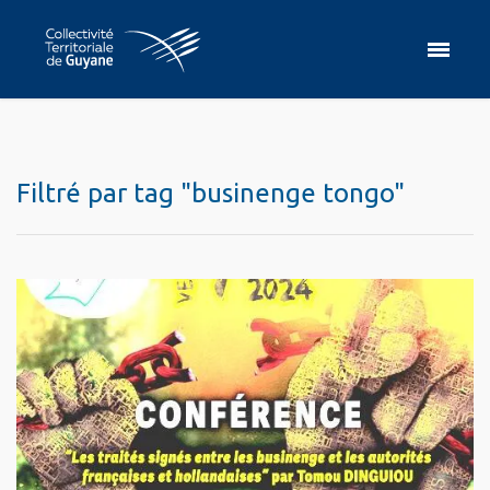
Filtré par tag "businenge tongo"