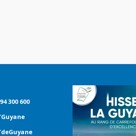
94 300 600
TGuyane
deGuyane