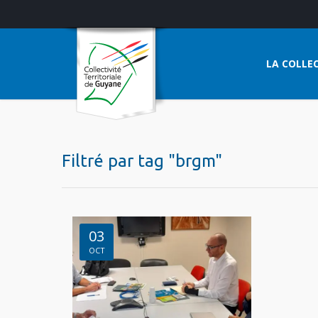
LA COLLEC
Filtré par tag "brgm"
03
OCT