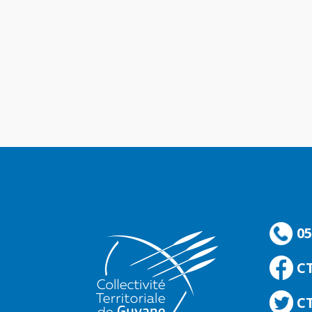
05
C
CT