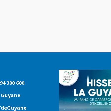
94 300 600
TGuyane
deGuyane