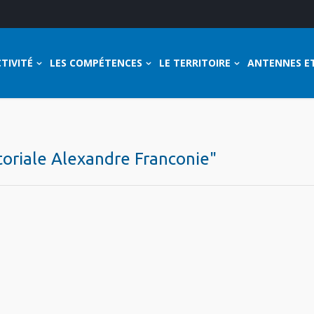
TIVITÉ
LES COMPÉTENCES
LE TERRITOIRE
ANTENNES E
itoriale Alexandre Franconie"