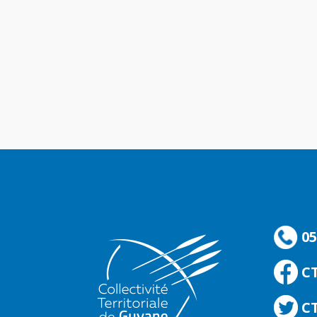
05
C
CT