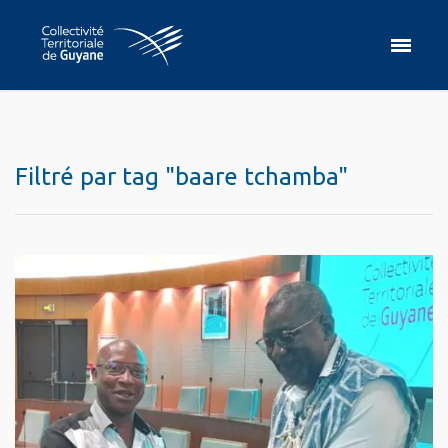
Filtré par tag "baare tchamba"