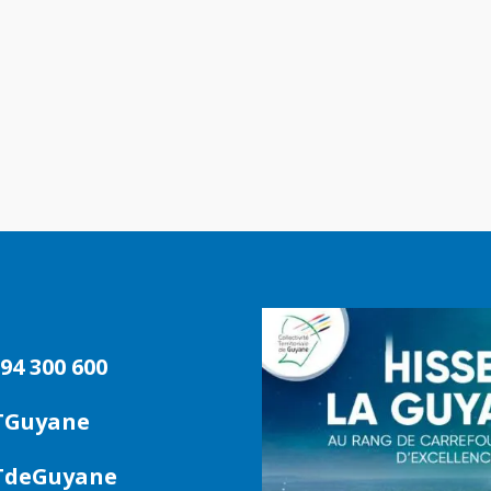
94 300 600
TGuyane
deGuyane