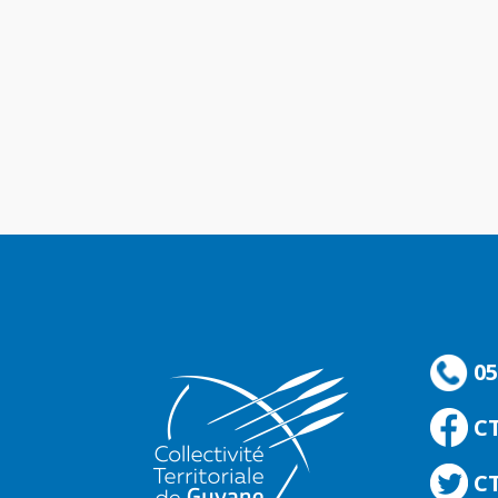
05
C
CT