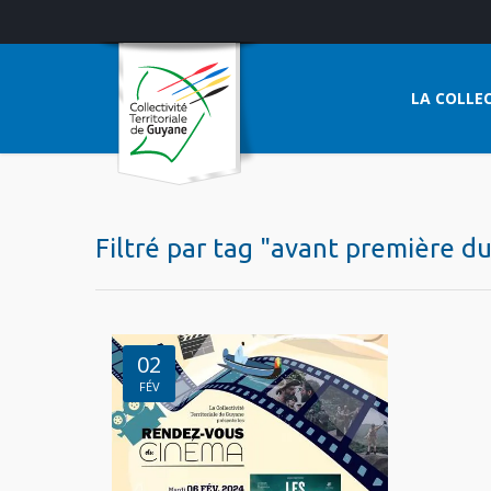
LA COLLEC
Filtré par tag "avant première d
02
FÉV