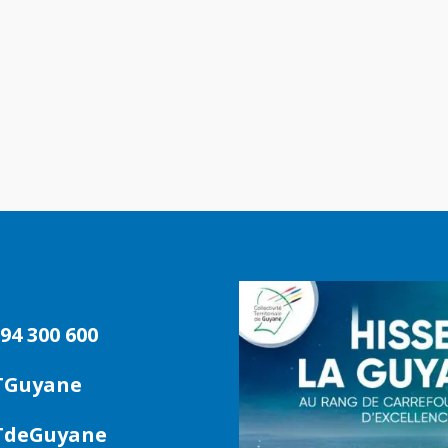
94 300 600
TGuyane
deGuyane