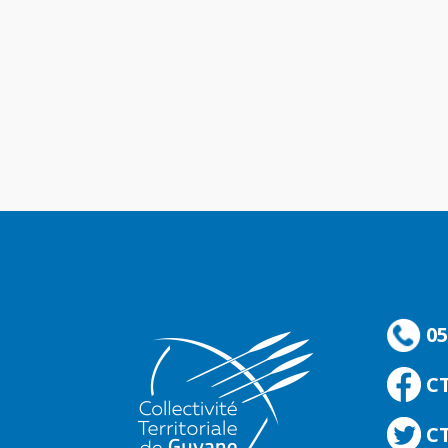
05
C
CT