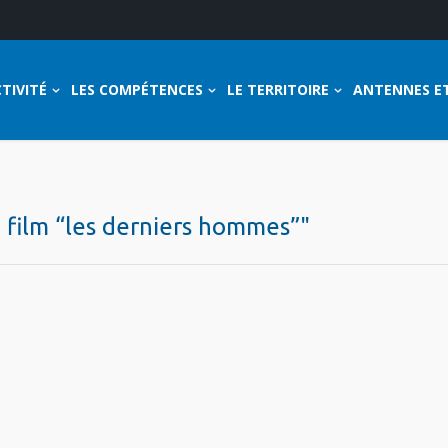
TIVITÉ
LES COMPÉTENCES
LE TERRITOIRE
ANTENNES E
u film “les derniers hommes”"