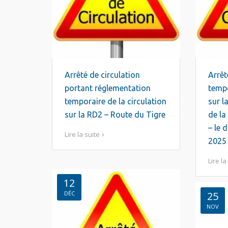
Arrêté de circulation
Arrêt
portant réglementation
tempo
temporaire de la circulation
sur l
sur la RD2 – Route du Tigre
de l
– le 
Lire la suite
2025
Lire la
12
DÉC
25
NOV