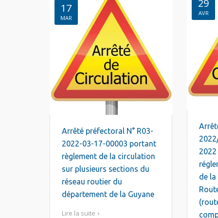
29
17
AVR
MAR
Arrêt
Arrêté préfectoral N° R03-
2022
2022-03-17-00003 portant
2022
règlement de la circulation
régle
sur plusieurs sections du
de la
réseau routier du
Rout
département de la Guyane
(route 
Lire la suite
compr