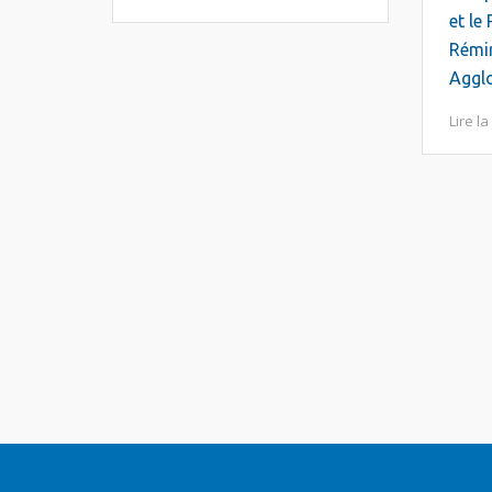
et le PR3
Rémi
Aggl
Lire la