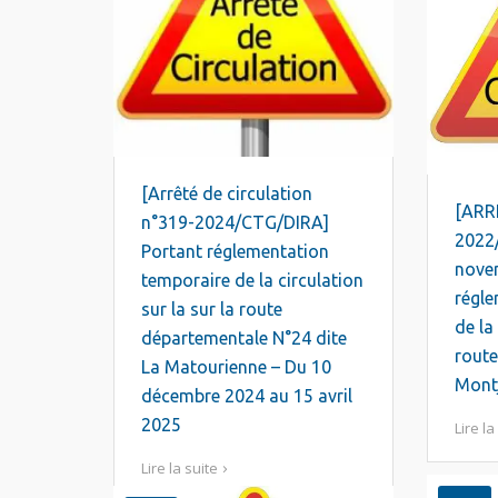
[Arrêté de circulation
[ARR
n°319-2024/CTG/DIRA]
2022
Portant réglementation
nove
temporaire de la circulation
régle
sur la sur la route
de la
départementale N°24 dite
route
La Matourienne – Du 10
Mont
décembre 2024 au 15 avril
2025
Lire la
Lire la suite