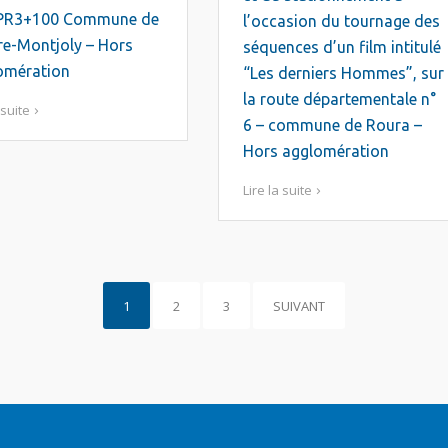
+100 Commune de
l’occasion du tournage des
re-Montjoly – Hors
séquences d’un film intitulé
omération
“Les derniers Hommes”, sur
la route départementale n°
 suite
6 – commune de Roura –
Hors agglomération
Lire la suite
1
2
3
SUIVANT