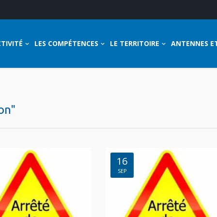
TIVITÉ
LES COMPÉTENCES
LE TERRITOIRE
ANTENNES E
ion"
16
SEP