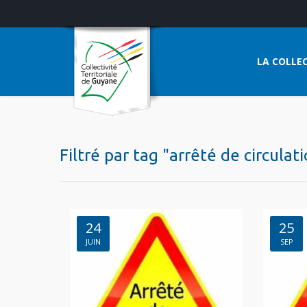
LA COLLEC
Filtré par tag "arrêté de circulat
24
25
JUIN
SEP