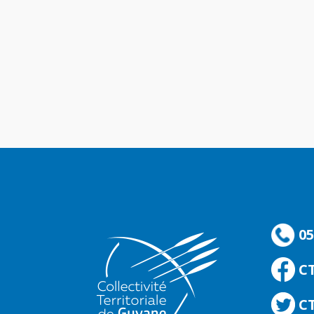
05
C
CT