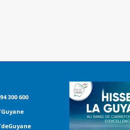
94 300 600
TGuyane
deGuyane