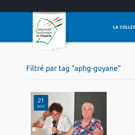
LA COLLEC
Filtré par tag "aphg-guyane"
21
NOV