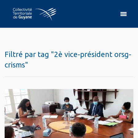
Filtré par tag "2è vice-président orsg-
crisms"