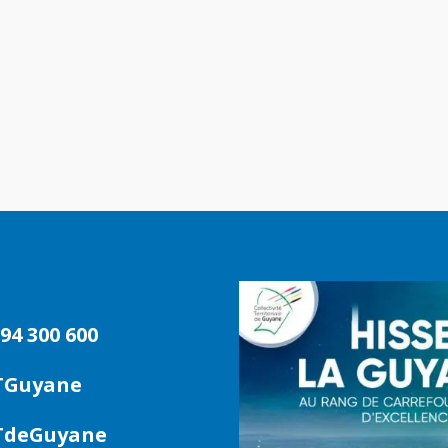
94 300 600
TGuyane
deGuyane