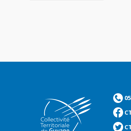
05
C
CT