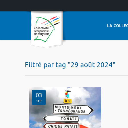
LA COLLEC
Filtré par tag "29 août 2024"
03
SEP