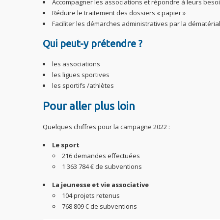
Accompagner les associations et répondre à leurs besoi
Réduire le traitement des dossiers « papier »
Faciliter les démarches administratives par la dématérial
Qui peut-y prétendre ?
les associations
les ligues sportives
les sportifs /athlètes
Pour aller plus loin
Quelques chiffres pour la campagne 2022 :
Le sport
216 demandes effectuées
1 363 784 € de subventions
La jeunesse et vie associative
104 projets retenus
768 809 € de subventions