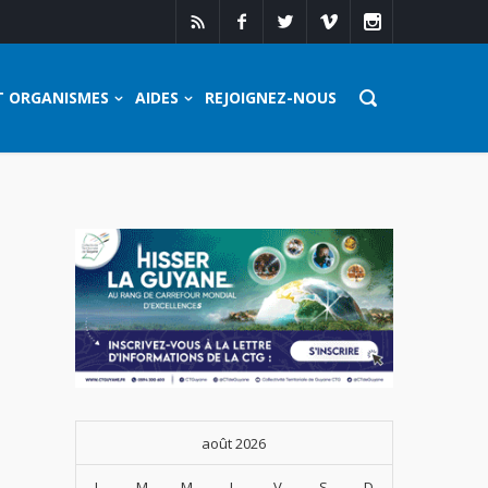
T ORGANISMES
AIDES
REJOIGNEZ-NOUS
août 2026
L
M
M
J
V
S
D