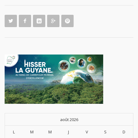
août 2026
L
M
M
J
V
S
D