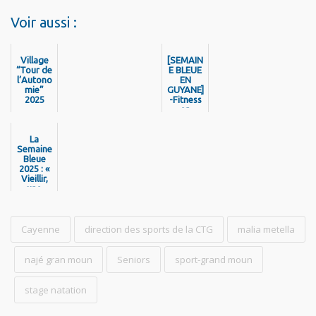
Voir aussi :
Village
[SEMAIN
“Tour de
E BLEUE
l’Autono
EN
mie”
GUYANE]
2025
-Fitness
en
musique
à
La
l’honneu
Semaine
r au Pôle
Bleue
Médico-
2025 : «
Sportif
Vieillir,
une
force à
partager
! »
Cayenne
direction des sports de la CTG
malia metella
najé gran moun
Seniors
sport-grand moun
stage natation